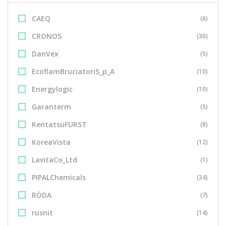
CAEQ
(6)
CRONOS
(30)
DanVex
(5)
EcoflamBruciatoriS_p_A
(10)
Energylogic
(10)
Garanterm
(5)
KentatsuFURST
(8)
KoreaVista
(12)
LavitaCo_Ltd
(1)
PIPALChemicals
(34)
RÖDA
(7)
rusnit
(14)