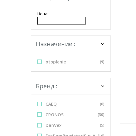
Цена:
Назначение :
otoplenie
(9)
Бренд :
CAEQ
(6)
CRONOS
(30)
DanVex
(5)
EcoflamBruciatoriS_p_A
(10)