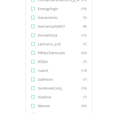
Energylogic
(10)
Garanterm
(5)
KentatsuFURST
(8)
KoreaVista
(12)
LavitaCo_Ltd
(1)
PIPALChemicals
(34)
RÖDA
(7)
rusnit
(14)
Salmson
(1)
SooKookCorp_
(16)
Viadrus
(7)
Wester
(20)