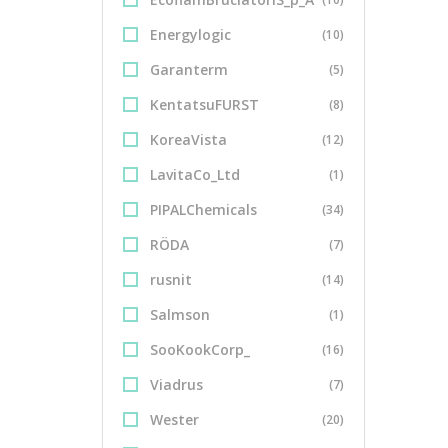
Energylogic
(10)
Garanterm
(5)
KentatsuFURST
(8)
KoreaVista
(12)
LavitaCo_Ltd
(1)
PIPALChemicals
(34)
RÖDA
(7)
rusnit
(14)
Salmson
(1)
SooKookCorp_
(16)
Viadrus
(7)
Wester
(20)