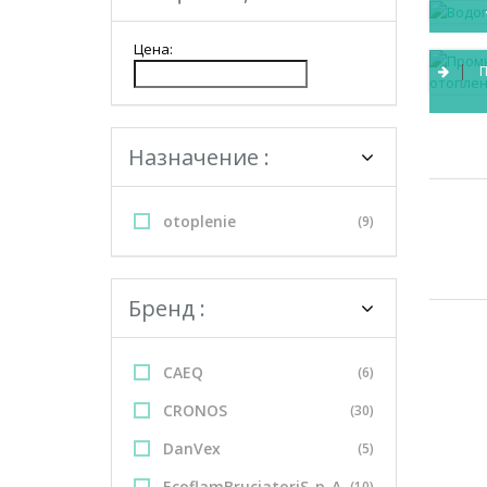
Цена:
П
Назначение :
otoplenie
(9)
Бренд :
CAEQ
(6)
CRONOS
(30)
DanVex
(5)
EcoflamBruciatoriS_p_A
(10)