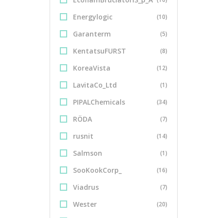
Energylogic
(10)
Garanterm
(5)
KentatsuFURST
(8)
KoreaVista
(12)
LavitaCo_Ltd
(1)
PIPALChemicals
(34)
RÖDA
(7)
rusnit
(14)
Salmson
(1)
SooKookCorp_
(16)
Viadrus
(7)
Wester
(20)