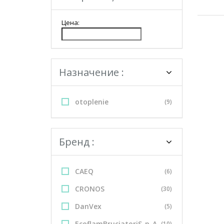
Цена:
Назначение :
otoplenie
(9)
Бренд :
CAEQ
(6)
CRONOS
(30)
DanVex
(5)
EcoflamBruciatoriS_p_A
(10)